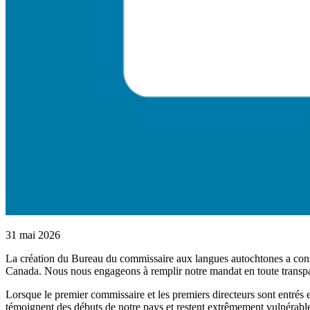
31 mai 2026
La création du Bureau du commissaire aux langues autochtones a constit
Canada. Nous nous engageons à remplir notre mandat en toute transpare
Lorsque le premier commissaire et les premiers directeurs sont entrés e
témoignent des débuts de notre pays et restent extrêmement vulnérables