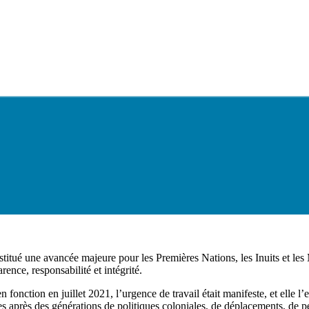
ué une avancée majeure pour les Premières Nations, les Inuits et les Mé
nce, responsabilité et intégrité.
n fonction en juillet 2021, l’urgence de travail était manifeste, et elle
 après des générations de politiques coloniales, de déplacements, de pen