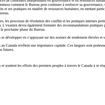
ices de conseillers indépendants en gouvernance et en ressources humaine
 examinera comment le Bureau peut continuer à renforcer sa gouvernance, 
ts et ses pratiques en matière de ressources humaines, en mettant particul
Bureau.
les processus de résolution des conflits et les pratiques internes pertin
eau. L’examen devra également formuler des recommandations pratiques 
r la prochaine phase du Bureau.
er à se développer en s’appuyant sur des normes de rendement élevées et
 au Canada revêtent une importance capitale. Ces langues sont porteuses d
ns futures.
t soutient les efforts des premiers peuples à travers le Canada à se réappr