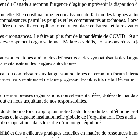
ent du Canada a reconnu l’urgence d’agir pour prévenir la disparition
nnelle. Elle constituait une reconnaissance du fait que les langues autoch
des connaissances parmi les peuples et les communautés autochtones. Lor
nt fière du travail accompli pour mettre en place ce Bureau et faire avan
utes circonstances. Le faire au plus fort de la pandémie de COVID-19 a 
veloppement organisationnel. Malgré ces défis, nous avons réussi à je
gues autochtones a réuni des défenseurs et des sympathisants des langu
la revitalisation des langues autochtones.
ureau du commissaire aux langues autochtones en créant un forum intern
forcer leurs relations et de faire progresser les objectifs de la Décenni
star de nombreuses organisations nouvellement créées, dotées de mandat
 tout en nous acquittant de nos responsabilités.
ndu de bonne foi en appliquant notre Code de conduite et d’éthique pro
sus et la capacité institutionnelle globale de l’organisation. Des audit
t ses opérations dans le cadre d’un budget équilibré.
lité et des meilleures pratiques actuelles en matière de ressources hum