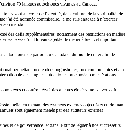
 d’environ 70 langues autochtones vivantes au Canada.
tones sont au cœur de l’identité, de la culture, de la spiritualité, de
sque j’ai été nommée commissaire, je me suis engagée à n’exercer
cer son mandat.
posé des défis supplémentaires, notamment des restrictions en matière
ter les bases d’un Bureau capable de mener à bien cet important
es autochtones de partout au Canada et du monde entier afin de
ational permettant aux leaders linguistiques, aux communautés et aux
e internationale des langues autochtones proclamée par les Nations
s complexes et confrontées à des attentes élevées, nous avons dû
fessionnelle, en menant des examens externes objectifs et en donnant
s annuels sont également menés par des auditeurs externes
aines et de gouvernance, et dans le but de léguer à nos successeurs