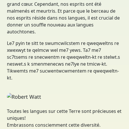
grand cœur. Cependant, nos esprits ont été
malmenés et meurtris. Et parce que le berceau de
nos esprits réside dans nos langues, il est crucial de
donner un souffle nouveau aux langues
autochtones.
Le7 pyin te sitt te swumcwilcstem re qweqweltns re
xwexwyt te qelmcw wel me7 yews. Ta7 me7
sc7tsems re snecwentm re qweqweltn-kt re stelwt.s
neswet.s k smenmenecws ne7lye ne tmicw-kt.
Tikwemts me7 sucwentwcwmentem re qweqweltn-
kt.
Robert Watt
DIRECTEUR
Toutes les langues sur cette Terre sont précieuses et
uniques!
Embrassons consciemment cette diversité.