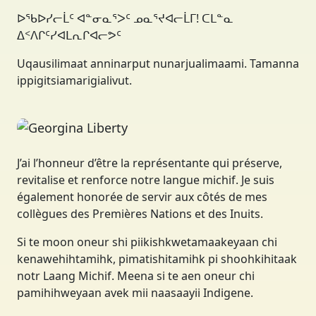
ᐅᖃᐅᓯᓕᒫᑦ ᐊᓐᓂᓇᕐᐳᑦ ᓄᓇᕐᔪᐊᓕᒫᒥ! ᑕᒪᓐᓇ
ᐃᑉᐱᒋᑦᓯᐊᒪᕆᒋᐊᓕᕗᑦ
Uqausilimaat anninarput nunarjualimaami. Tamanna
ippigitsiamarigialivut.
Georgina Liberty
DIRECTRICE
J’ai l’honneur d’être la représentante qui préserve,
revitalise et renforce notre langue michif. Je suis
également honorée de servir aux côtés de mes
collègues des Premières Nations et des Inuits.
Si te moon oneur shi piikishkwetamaakeyaan chi
kenawehihtamihk, pimatishitamihk pi shoohkihitaak
notr Laang Michif. Meena si te aen oneur chi
pamihihweyaan avek mii naasaayii Indigene.
Joan Greyeyes